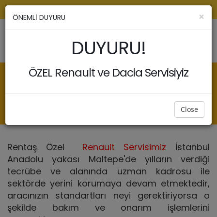
info@rentasservis. com
0538 236 87 31
Galeri
×
ÖNEMLİ DUYURU
DUYURU!
ÖZEL Renault ve Dacia Servisiyiz
ANASAYFA
BLOG
ÖZEL RENAULT SERVISI
Özel Renault Servisi
Close
Rentaş Özel
Renault Servisimiz
İstanbul
Anadolu yakası Maltepe'de yılların verdiği
tecrübe ve alanında uzman kadrosu ile
sektörde yerini korumaya devam etmektedir,
aracınızın standartları neyi gerektiriyorsa o
şekilde bakım ve onarım işlemlerini