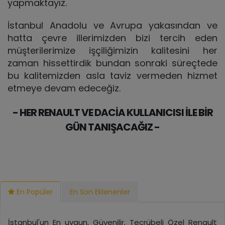
yapmaktayız.
İstanbul Anadolu ve Avrupa yakasından ve
hatta çevre illerimizden bizi tercih eden
müşterilerimize işçiliğimizin kalitesini her
zaman hissettirdik bundan sonraki süreçtede
bu kalitemizden asla taviz vermeden hizmet
etmeye devam edeceğiz.
- HER RENAULT VE DACİA KULLANICISI İLE BİR
GÜN TANIŞACAĞIZ -
En Popüler
En Son Eklenenler
İstanbul'un En uygun, Güvenilir, Tecrübeli Özel Renault