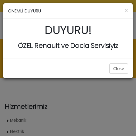
info@rentasservis. com
0538 236 87 31
Galeri
×
ÖNEMLİ DUYURU
DUYURU!
ÖZEL Renault ve Dacia Servisiyiz
ANASAYFA
SERVIS HIZMETLERI
PARTIKÜL FILTRE TEMIZLIĞI
Partikül Filtre Temizliği
Close
Hizmetlerimiz
Mekanik
Elektrik